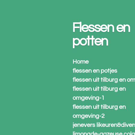
Ga
direct
naar
Flessen en
de
hoofdinhoud
potten
Home
flessen en potjes
flessen uit tilburg en 
flessen uit tilburg en
omgeving-1
flessen uit tilburg en
omgeving-2
jenevers likeuren&dive
limonade-gazeuse col