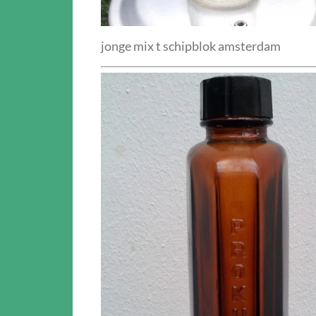
jonge mix t schipblok amsterdam