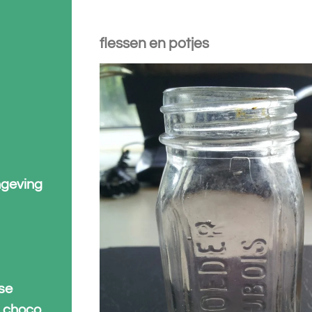
flessen en potjes
omgeving
rse
a choco