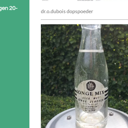
gen 20-
dr.o.dubois dopspoeder