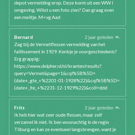
depot vermelding erop. Deze komt uit een WW I
omgeving. Wilot u een foto zien? Dan graag even
een meiltje. M<vg Aad
Bernard
2 jaar geleden
Zag bij de Vermetflessen vermelding van het
faillissement in 1929. Kenbje je voorgeschiedenis?
Erg grappig:
https://www.delpher.nl/nl/kranten/results?
query=Vermet&page=1&cql%5B%5D=
(date+_gte_+%2201-01-1928%22)&cql%5B%5D=
(date+_lte_+%2231-12-1929%22)&coll=ddd
Frits
2 jaar geleden
Ik heb hier wat zeer oude flessen, maar zelf
verzamel ik niet. Ik ben woonachtig in de regio
Tilburg en kan ze eventueel langsbrengen, want je