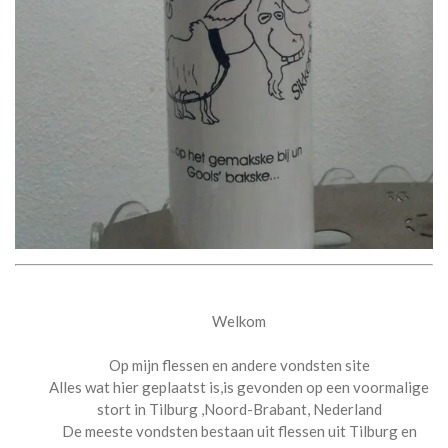
0
4
4
1
5
0
1
1
s
t
e
r
r
e
n
Welkom
Op mijn flessen en andere vondsten site
Alles wat hier geplaatst is,is gevonden op een voormalige
stort in Tilburg ,Noord-Brabant, Nederland
De meeste vondsten bestaan uit flessen uit Tilburg en