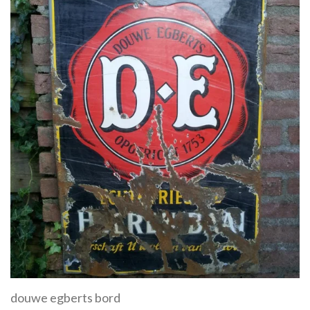
douwe egberts bord