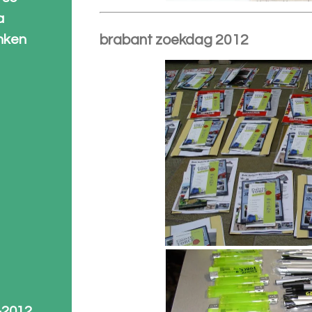
a
brabant zoekdag 2012
nken
-2012