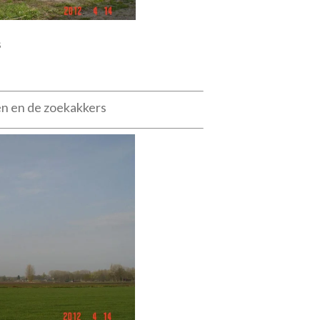
s
en en de zoekakkers