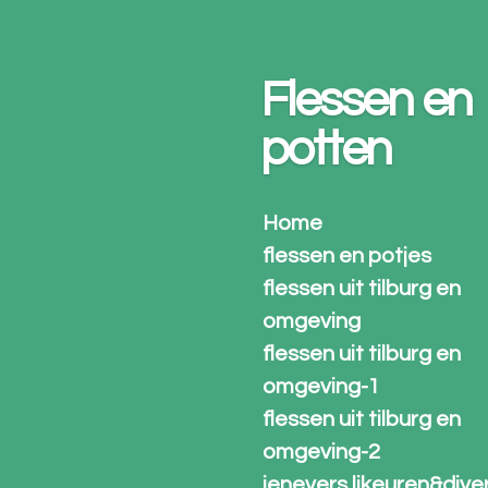
Ga
direct
naar
Flessen en
de
hoofdinhoud
potten
Home
flessen en potjes
flessen uit tilburg en
omgeving
flessen uit tilburg en
omgeving-1
flessen uit tilburg en
omgeving-2
jenevers likeuren&dive