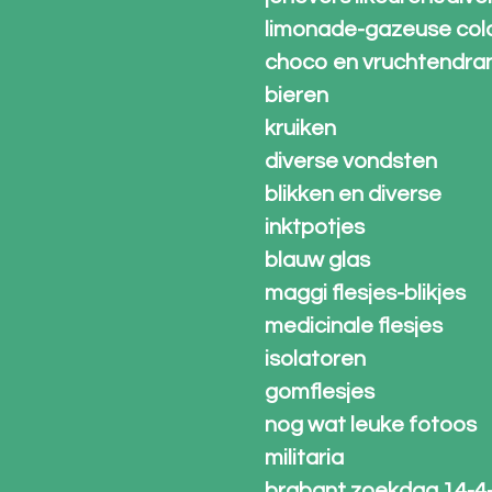
limonade-gazeuse col
choco en vruchtendra
bieren
kruiken
diverse vondsten
blikken en diverse
inktpotjes
blauw glas
maggi flesjes-blikjes
medicinale flesjes
isolatoren
gomflesjes
nog wat leuke fotoos
militaria
brabant zoekdag 14-4