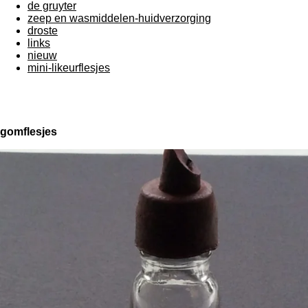
de gruyter
zeep en wasmiddelen-huidverzorging
droste
links
nieuw
mini-likeurflesjes
gomflesjes