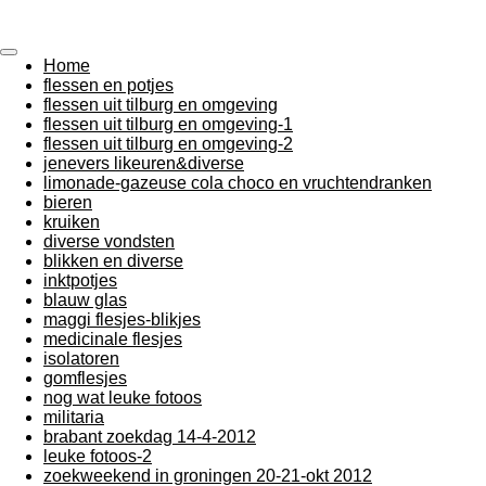
Flessen en potten
Ga
direct
naar
Home
de
flessen en potjes
hoofdinhoud
flessen uit tilburg en omgeving
flessen uit tilburg en omgeving-1
flessen uit tilburg en omgeving-2
jenevers likeuren&diverse
limonade-gazeuse cola choco en vruchtendranken
bieren
kruiken
diverse vondsten
blikken en diverse
inktpotjes
blauw glas
maggi flesjes-blikjes
medicinale flesjes
isolatoren
gomflesjes
nog wat leuke fotoos
militaria
brabant zoekdag 14-4-2012
leuke fotoos-2
zoekweekend in groningen 20-21-okt 2012