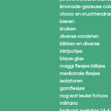
limonade-gazeuse col
choco en vruchtendra
bieren
kruiken
diverse vondsten
blikken en diverse
inktpotjes
blauw glas
maggi flesjes-blikjes
medicinale flesjes
isolatoren
gomflesjes
nog wat leuke fotoos
militaria
brabant zoekdag 14-4