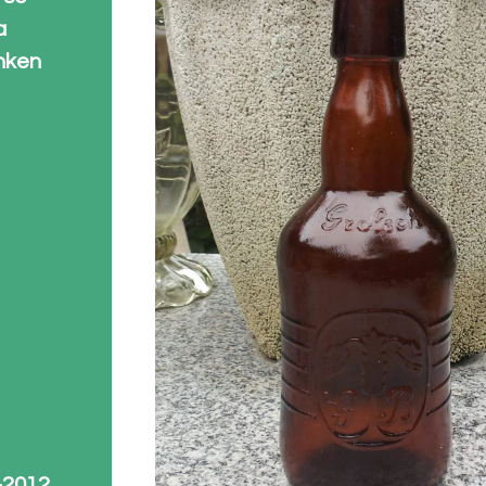
a
nken
-2012