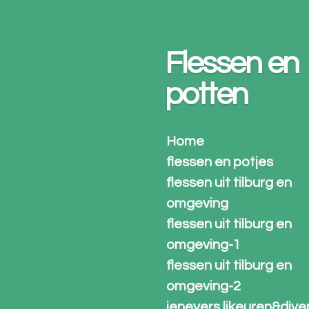
Ga
direct
naar
Flessen en
de
hoofdinhoud
potten
Home
flessen en potjes
flessen uit tilburg en
omgeving
flessen uit tilburg en
omgeving-1
flessen uit tilburg en
omgeving-2
jenevers likeuren&dive