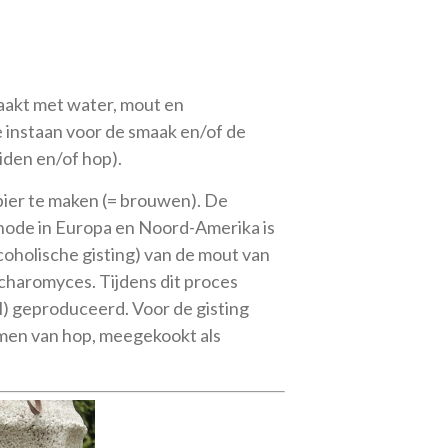
aakt met water, mout en
e instaan voor de smaak en/of de
iden en/of hop).
bier te maken (= brouwen). De
hode in Europa en Noord-Amerika is
coholische gisting) van de mout van
ccharomyces. Tijdens dit proces
l) geproduceerd. Voor de gisting
men van hop, meegekookt als