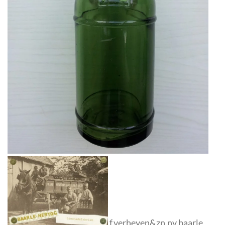
f.verheyen&zn.nv baarle