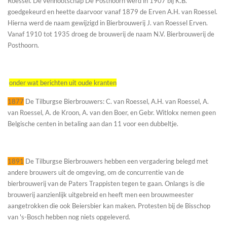
Roessel. De vennootschap De Posthoorn werd in 1907 bij K.B.
goedgekeurd en heette daarvoor vanaf 1879 de Erven A.H. van Roessel.
Hierna werd de naam gewijzigd in Bierbrouwerij J. van Roessel Erven.
Vanaf 1910 tot 1935 droeg de brouwerij de naam N.V. Bierbrouwerij de
Posthoorn.
onder wat berichten uit oude kranten
1877
De Tilburgse Bierbrouwers: C. van Roessel, A.H. van Roessel, A.
van Roessel, A. de Kroon, A. van den Boer, en Gebr. Witlokx nemen geen
Belgische centen in betaling aan dan 11 voor een dubbeltje.
1891
De Tilburgse Bierbrouwers hebben een vergadering belegd met
andere brouwers uit de omgeving, om de concurrentie van de
bierbrouwerij van de Paters Trappisten tegen te gaan. Onlangs is die
brouwerij aanzienlijk uitgebreid en heeft men een brouwmeester
aangetrokken die ook Beiersbier kan maken. Protesten bij de Bisschop
van 's-Bosch hebben nog niets opgeleverd.