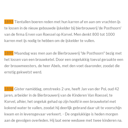
1893
Tientallen boeren reden met hun karren af en aan om vrachten ijs
te lossen in de nieuw gebouwde ijskelder bij bierbrouwerij 'de Posthoorn'
van de firma Erven van Roessel op Korvel. Men denkt 800 tot 1000
karren met ijs nodig te hebben om de ijskelder te vullen.
1895
Maandag was men aan de Bierbrouwerij "de Posthoorn" bezig met
het lossen van een brouwketel. Door een ongelukkig toeval geraakte een
der brouwmeesters, de heer Abels, met den voet daaronder, zoodat die
ernstig gekwetst werd.
1896
Gister namiddag, omstreeks 2 ure, heeft Jan van der Pol, oud 42
jaren, arbeider in de Bierbrouwerij van de Kinderen Van Roessel, te
Korvel, alhier, het ongeluk gehad op zijn hoofd in een brouwketel met
kokend water te vallen, zoodat hij deerlijk gebrand daar uit te voorschijn
kwam en in levensgevaar verkeert. - De ongelukkige is heden morgen
aan de gevolgen overleden. Hij laat eene weduwe met twee kinderen na.