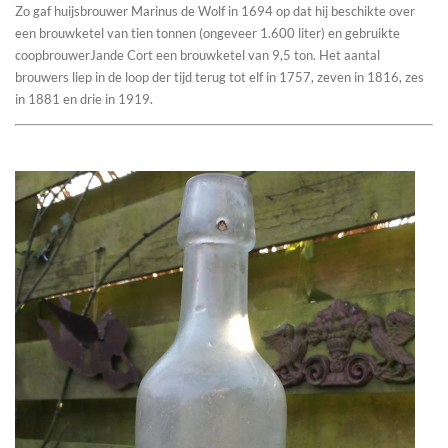
Zo gaf huijsbrouwer Marinus de Wolf in 1694 op dat hij beschikte over
een brouwketel van tien tonnen (ongeveer 1.600 liter) en gebruikte
coopbrouwerJande Cort een brouwketel van 9,5 ton. Het aantal
brouwers liep in de loop der tijd terug tot elf in 1757, zeven in 1816, zes
in 1881 en drie in 1919.