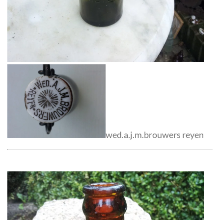
wed.a.j.m.brouwers reyen