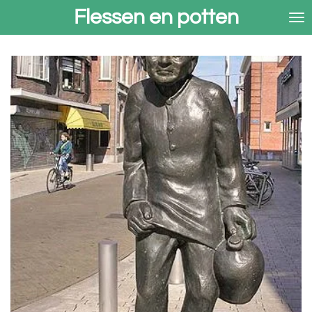
Flessen en potten
Ga
direct
naar
de
hoofdinhoud