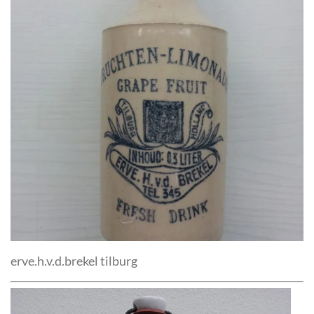
erve.h.v.d.brekel tilburg