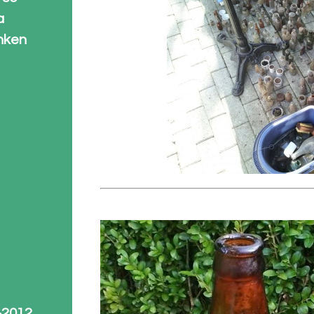
a
nken
-2012