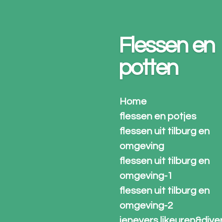
Ga
direct
naar
Flessen en
de
hoofdinhoud
potten
Home
flessen en potjes
flessen uit tilburg en
omgeving
flessen uit tilburg en
omgeving-1
flessen uit tilburg en
omgeving-2
jenevers likeuren&dive