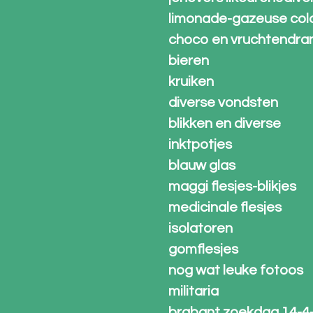
limonade-gazeuse col
choco en vruchtendra
bieren
kruiken
diverse vondsten
blikken en diverse
inktpotjes
blauw glas
maggi flesjes-blikjes
medicinale flesjes
isolatoren
gomflesjes
nog wat leuke fotoos
militaria
brabant zoekdag 14-4